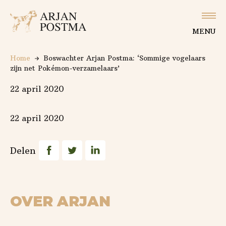
Logo Arjan Postma
Slu
MENU
Home
Boswachter Arjan Postma: ‘Sommige vogelaars
zijn net Pokémon-verzamelaars’
22 april 2020
22 april 2020
Deel op Facebook
Deel op Twitter
Deel op Linkedin
Delen
OVER ARJAN