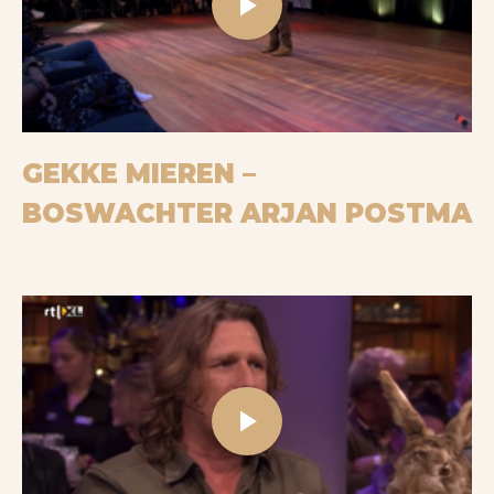
Play
Bekijk op YouTube
GEKKE MIEREN –
BOSWACHTER ARJAN POSTMA
Play