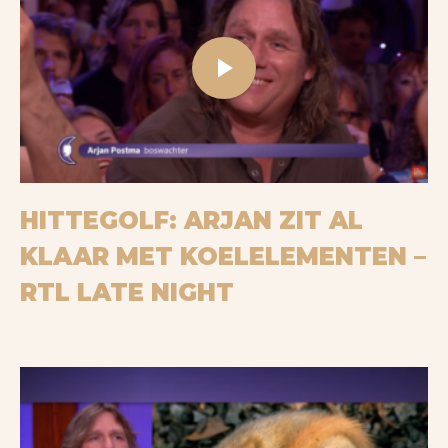
Play
Bekijk op YouTube
HITTEGOLF: ARJAN ZIT AL
KLAAR MET KOELELEMENTEN –
RTL LATE NIGHT