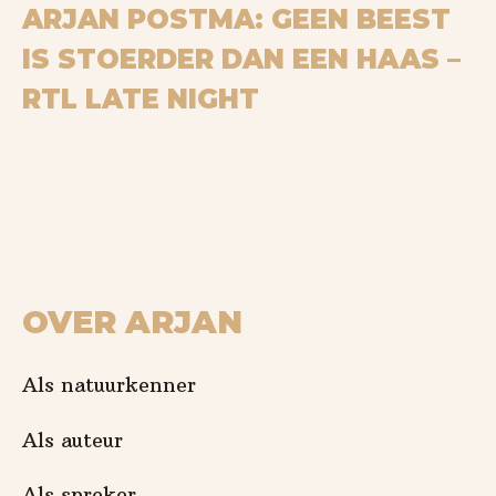
Bekijk op YouTube
ARJAN POSTMA: GEEN BEEST
IS STOERDER DAN EEN HAAS –
RTL LATE NIGHT
OVER ARJAN
Als natuurkenner
Als auteur
Als spreker