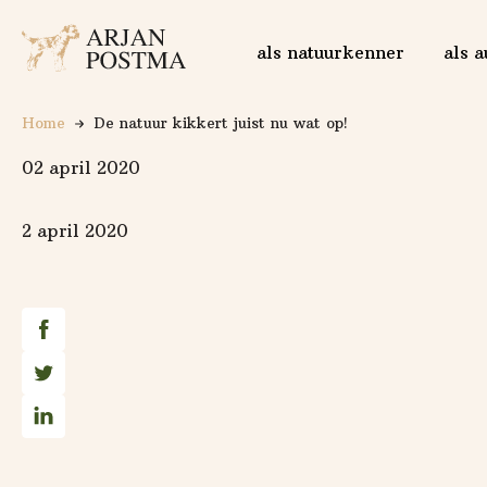
Logo Arjan Postma
als natuurkenner
als a
Home
De natuur kikkert juist nu wat op!
02 april 2020
2 april 2020
Deel op Facebook
Deel op Twitter
Deel op Linkedin