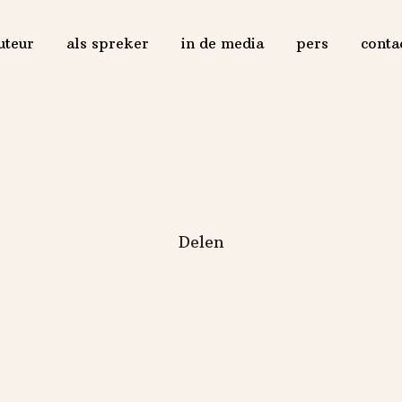
uteur
als spreker
in de media
pers
conta
Delen