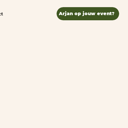
ct
Arjan op jouw event?