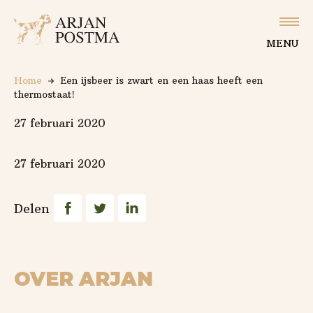
Logo Arjan Postma
Slu
MENU
Home
Een ijsbeer is zwart en een haas heeft een
thermostaat!
27 februari 2020
27 februari 2020
Deel op Facebook
Deel op Twitter
Deel op Linkedin
Delen
OVER ARJAN