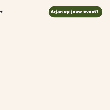
ct
Arjan op jouw event?