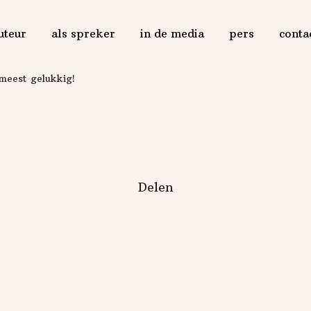
uteur
als spreker
in de media
pers
conta
 meest gelukkig!
Delen