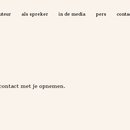
uteur
als spreker
in de media
pers
conta
 contact met je opnemen.