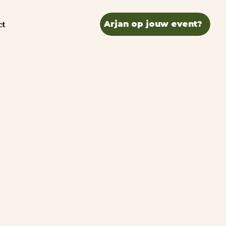
ct
Arjan op jouw event?