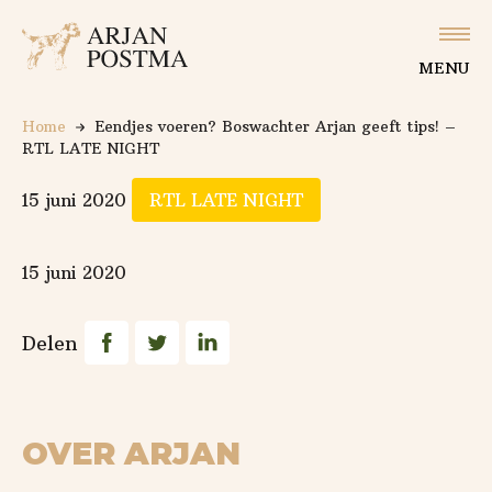
Logo Arjan Postma
Slu
MENU
Home
Eendjes voeren? Boswachter Arjan geeft tips! –
RTL LATE NIGHT
15 juni 2020
RTL LATE NIGHT
15 juni 2020
Deel op Facebook
Deel op Twitter
Deel op Linkedin
Delen
OVER ARJAN